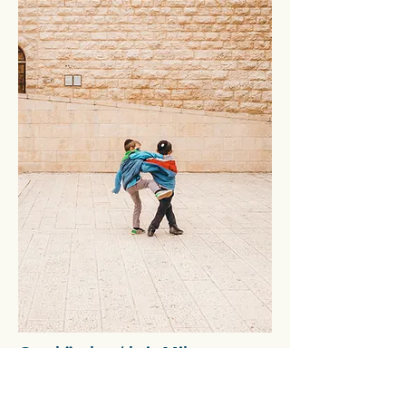
Omskärelse / brit Mila
Begreppet brit mila (hebreiska)